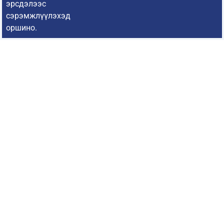
эрсдэлээс
сэрэмжлүүлэхэд
оршино.