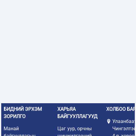
БИДНИЙ ЭРХЭМ
ХАРЬЯА
ХОЛБОО БА
ЗОРИЛГО
БАЙГУУЛЛАГУУД
Улаанбаат
Манай
Цаг уур, орчны
Чингэлтэ
байгууллагын
шинжилгээний
4-р хороо