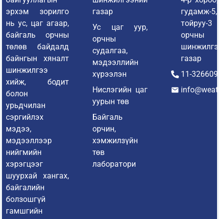
эрхэм зорилго
газар
гудамж-
нь ус, цаг агаар,
тойруу-3
Ус цаг уур,
байгаль орчны
орчны
орчны
төлөв байдалд
шинжилгэ
судалгаа,
байнгын хяналт
газар
мэдээллийн
шинжилгээ
хүрээлэн
11-326609
хийж, бодит
Нислэгийн цаг
info@weat
болон
уурын төв
урьдчилан
сэргийлэх
Байгаль
мэдээ,
орчин,
мэдээллээр
хэмжилзүйн
нийгмийн
төв
хэрэгцээг
лаборатори
шуурхай хангах,
байгалийн
болзошгүй
гамшгийн